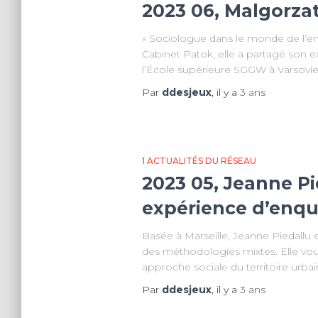
2023 06, Malgorza
« Sociologue dans le monde de l’entr
Cabinet Patok, elle a partagé son 
l’École supérieure SGGW à Varsov
Par
ddesjeux
, il y a
3 ans
1 ACTUALITÉS DU RÉSEAU
2023 05, Jeanne Pi
expérience d’enq
Basée à Marseille, Jeanne Piedallu e
des méthodologies mixtes. Elle vou
approche sociale du territoire urbai
Par
ddesjeux
, il y a
3 ans