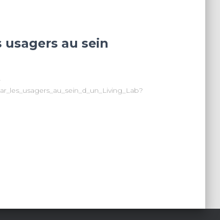
s usagers au sein
–
r_les_usagers_au_sein_d_un_Living_Lab?