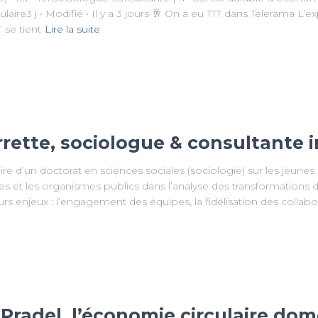
aire3 j • Modifié • Il y a 3 jours 🥂 On a eu TTT dans Telerama L
 se tient
Lire la suite
errette, sociologue & consultante
ire d’un doctorat en sciences sociales (sociologie) sur les jeunes 
 et les organismes publics dans l’analyse des transformations du
eurs enjeux : l’engagement des équipes, la fidélisation des collabo
Pradel, l’économie circulaire do