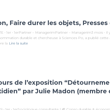
on, Faire durer les objets, Presse
 1er • 1erPartner – ManagerimPartner – Managerim3 mois • Il y
ommation durable et chercheuse à Sciences Po, a publié cette an
re la
Lire la suite
jours de l’exposition “Détournemen
tidien” par Julie Madon (membre 
 • 1er • 1erSociologue consultante | 🌱 Conso durable & économ