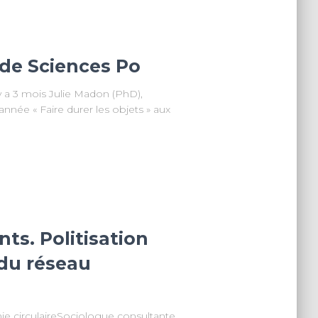
s de Sciences Po
 a 3 mois Julie Madon (PhD),
née « Faire durer les objets » aux
ts. Politisation
du réseau
ie circulaireSociologue consultante