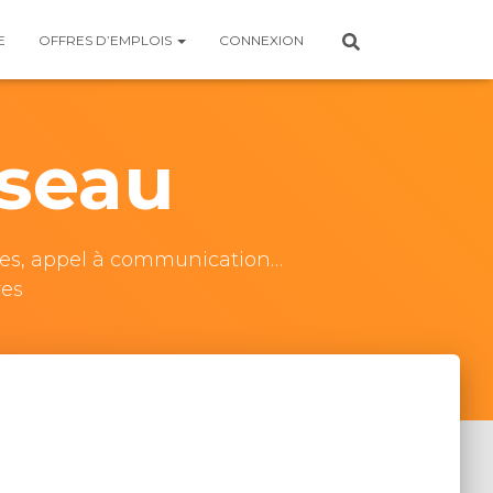
E
OFFRES D’EMPLOIS
CONNEXION
éseau
ertes, appel à communication…
res