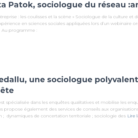
ta Patok, sociologue du réseau :
eprise : les coulisses et la scène » Sociologue de la culture et d
expérience en sciences sociales appliquées lors d’un webinaire 
ie Au programme :
edallu, une sociologue polyvalent
uête
st spécialisée dans les enquêtes qualitatives et mobilise les enq
s propose également des services de conseils aux organisations
n ; dynamiques de concertation territoriale ; sociologie des
Lire 