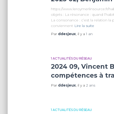
https://www.leroymerlinsource.fr/ha
objets : La résonance : quand l’habi
La consonance : c’est la relation la
conviennent
Lire la suite
Par
ddesjeux
, il y a
1 an
1 ACTUALITÉS DU RÉSEAU
2024 09, Vincent B
compétences à tra
Par
ddesjeux
, il y a
2 ans
1 ACTUALITÉS DU RÉSEAU