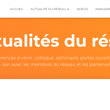
ACCUEIL
ACTUALITÉ DU RÉSEAU
VIDÉOS
ANNUAIR
tualités du r
férences à venir, colloque, séminaire, portes ouv
 lien avec les membres du réseau et les partenai