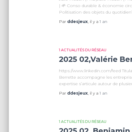
| 🌱 Conso durable & économie circul
Politisation des objets du quotidien”
Par
ddesjeux
, il y a
1 an
1 ACTUALITÉS DU RÉSEAU
2025 02,Valérie B
https://www.linkedin.com/feed Titula
Berrette accompagne les entreprises
expertise s’articule autour de plusi
Par
ddesjeux
, il y a
1 an
1 ACTUALITÉS DU RÉSEAU
2025 02, Benjamin 