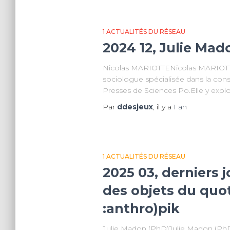
1 ACTUALITÉS DU RÉSEAU
2024 12, Julie Mad
Nicolas MARIOTTENicolas MARIOTTE •
sociologue spécialisée dans la cons
Presses de Sciences Po.Elle y explo
Par
ddesjeux
, il y a
1 an
1 ACTUALITÉS DU RÉSEAU
2025 03, derniers 
des objets du quo
:anthro)pik
Julie Madon (PhD)Julie Madon (PhD)