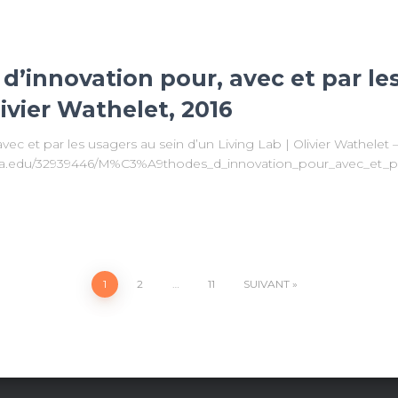
d’innovation pour, avec et par le
ivier Wathelet, 2016
ec et par les usagers au sein d’un Living Lab | Olivier Wathelet 
a.edu/32939446/M%C3%A9thodes_d_innovation_pour_avec_et_pa
1
2
…
11
SUIVANT