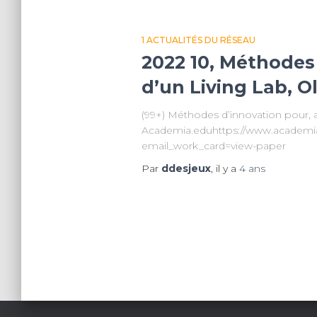
1 ACTUALITÉS DU RÉSEAU
2022 10, Méthodes 
d’un Living Lab, Ol
(99+) Méthodes d’innovation pour, av
Academia.eduhttps://www.academi
email_work_card=view-paper
Par
ddesjeux
, il y a
4 ans
Pagination
des