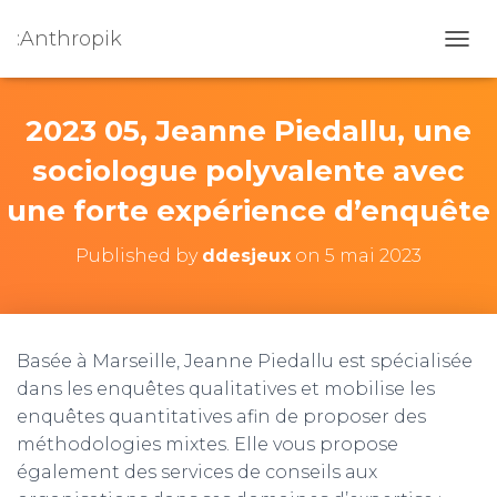
:Anthropik
OUVR
2023 05, Jeanne Piedallu, une
sociologue polyvalente avec
une forte expérience d’enquête
Published by
ddesjeux
on
5 mai 2023
Basée à Marseille, Jeanne Piedallu est spécialisée
dans les enquêtes qualitatives et mobilise les
enquêtes quantitatives afin de proposer des
méthodologies mixtes. Elle vous propose
également des services de conseils aux