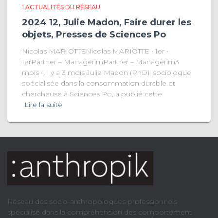
1 ACTUALITÉS DU RÉSEAU
2024 12, Julie Madon, Faire durer les
objets, Presses de Sciences Po
Nicolas MARIOTTENicolas MARIOTTE • 1er •
1erPartner – ManagerimPartner – Managerim3
mois • Il y a 3 mois Julie Madon (PhD), sociologue
spécialisée dans la consommation durable et
chercheuse à Sciences Po, a publié cette
Lire la suite
Réseau des socio-anthropologues professionnels
spécialisé dans la compréhension des comportement