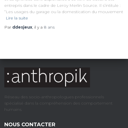
entrepris dans le cadre de Leroy Merlin Source. Il s’intitule :
“Les usages du garage ou la domestication du mouvement
Lire la suite
Par
ddesjeux
, il y a
8 ans
Réseau des socio-anthropologues professionnels
spécialisé dans la compréhension des comportement
humains.
NOUS CONTACTER