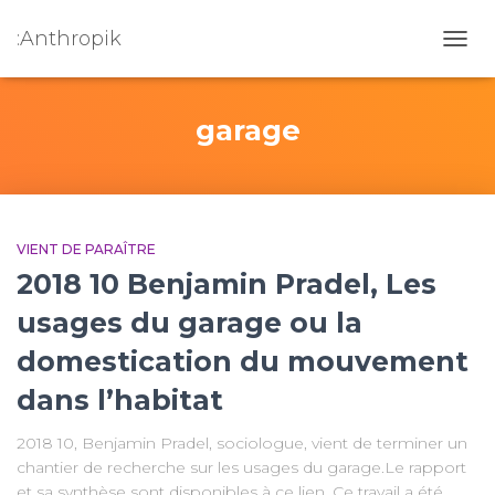
:Anthropik
OUVR
garage
VIENT DE PARAÎTRE
2018 10 Benjamin Pradel, Les
usages du garage ou la
domestication du mouvement
dans l’habitat
2018 10, Benjamin Pradel, sociologue, vient de terminer un
chantier de recherche sur les usages du garage.Le rapport
et sa synthèse sont disponibles à ce lien. Ce travail a été