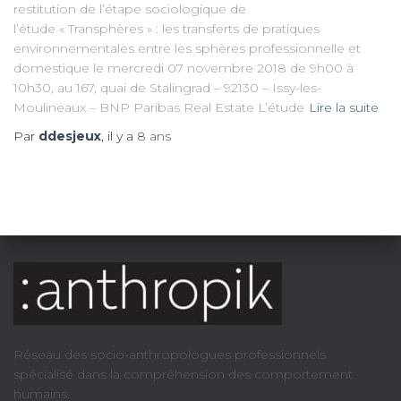
restitution de l’étape sociologique de
l’étude « Transphères » : les transferts de pratiques
environnementales entre les sphères professionnelle et
domestique le mercredi 07 novembre 2018 de 9h00 à
10h30, au 167, quai de Stalingrad – 92130 – Issy-les-
Moulineaux – BNP Paribas Real Estate L’étude
Lire la suite
Par
ddesjeux
, il y a
8 ans
Réseau des socio-anthropologues professionnels
spécialisé dans la compréhension des comportement
humains.