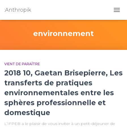
:Anthropik
OUVR
environnement
VIENT DE PARAÎTRE
2018 10, Gaetan Brisepierre, Les
transferts de pratiques
environnementales entre les
sphères professionnelle et
domestique
L’IFPEB a le plaisir de vous inviter à un petit-déjeuner de