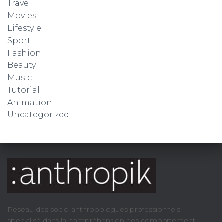
Travel
Movies
Lifestyle
Sport
Fashion
Beauty
Music
Tutorial
Animation
Uncategorized
Réseau des socio-anthropologues professionnels
spécialisé dans la compréhension des comportement