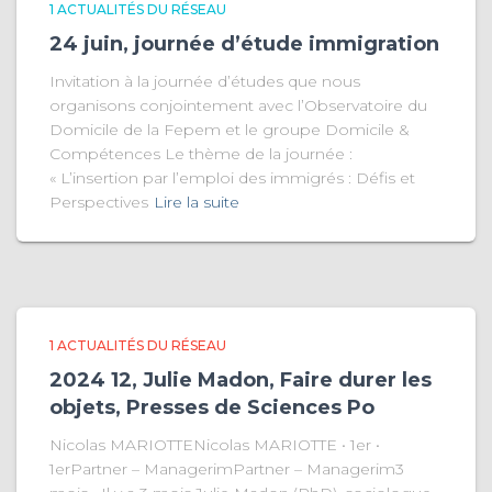
1 ACTUALITÉS DU RÉSEAU
24 juin, journée d’étude immigration
Invitation à la journée d’études que nous
organisons conjointement avec l’Observatoire du
Domicile de la Fepem et le groupe Domicile &
Compétences Le thème de la journée :
« L’insertion par l’emploi des immigrés : Défis et
Perspectives
Lire la suite
1 ACTUALITÉS DU RÉSEAU
2024 12, Julie Madon, Faire durer les
objets, Presses de Sciences Po
Nicolas MARIOTTENicolas MARIOTTE • 1er •
1erPartner – ManagerimPartner – Managerim3