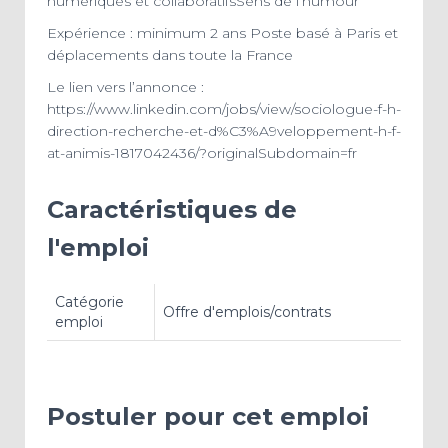
numériques et collaboratifsSens de l’humour
Expérience : minimum 2 ans Poste basé à Paris et
déplacements dans toute la France
Le lien vers l’annonce :
https://www.linkedin.com/jobs/view/sociologue-f-h-
direction-recherche-et-d%C3%A9veloppement-h-f-
at-animis-1817042436/?originalSubdomain=fr
Caractéristiques de
l'emploi
Catégorie
Offre d'emplois/contrats
emploi
Postuler pour cet emploi