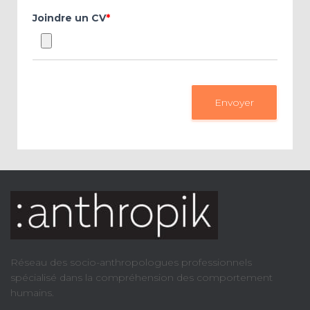
Joindre un CV
*
Envoyer
Réseau des socio-anthropologues professionnels
spécialisé dans la compréhension des comportement
humains.