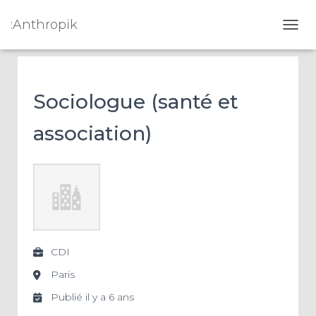
:Anthropik
OUVR
Sociologue (santé et
association)
CDI
Paris
Publié il y a 6 ans