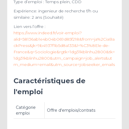
Type d’emploi : Temps plein, CDD
Expérience: ingenieur de recherche f/h ou
similaire: 2 ans (Souhaité)
Lien vers l’offre :
https://www.indeed.fr/voir-emploi?
alid=58136ab1e4b04b069d85f218&from=ja%2CiaBa
ckPress&jk=9b4937f1b5d8a133&l=%C3%8Ele-de-
France&q=Sociologie&rgtk=1dg31kblinhu2800&tk=
1dg31kblinhu2800&utm_campaign=job_alerts&ut
m_medium=email&utm_source=jobseeker_emails
Caractéristiques de
l'emploi
Catégorie
Offre d'emplois/contrats
emploi