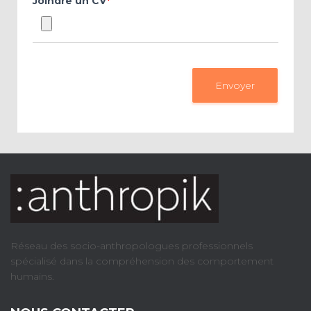
Joindre un CV
*
Envoyer
Réseau des socio-anthropologues professionnels
spécialisé dans la compréhension des comportement
humains.