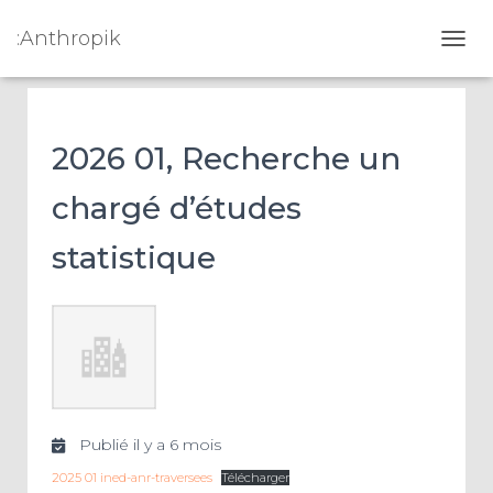
:Anthropik
OUVR
2026 01, Recherche un
chargé d’études
statistique
Publié il y a 6 mois
2025 01 ined-anr-traversees
Télécharger