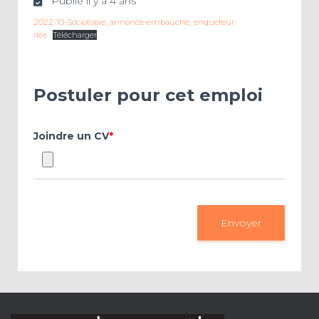
Publié il y a 4 ans
2022-10-Sociotopie_annonce-embauche_enqueteur-
rice
Télécharger
Postuler pour cet emploi
Joindre un CV
*
Envoyer