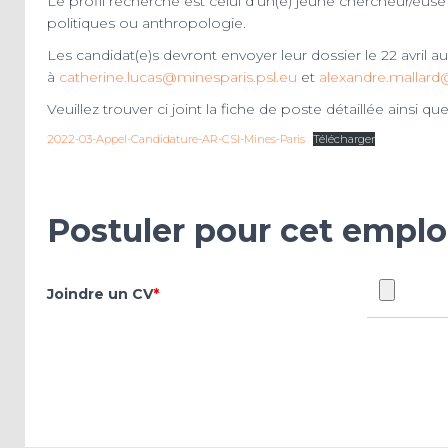
Le profil recherché est celui d’un(e) jeune chercheur/euse
politiques ou anthropologie.
Les candidat(e)s devront envoyer leur dossier le 22 avril 
à
catherine.lucas@minesparis.psl.eu
et
alexandre.mallard
Veuillez trouver ci joint la fiche de poste détaillée ainsi 
2022-03-Appel-Candidature-AR-CSI-Mines-Paris
Télécharger
Postuler pour cet emplo
Joindre un CV
*