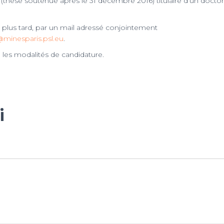
 (thèse soutenue après le 31 décembre 2016) titulaire d’un doctor
au plus tard, par un mail adressé conjointement
@minesparis.psl.eu
.
que les modalités de candidature.
i