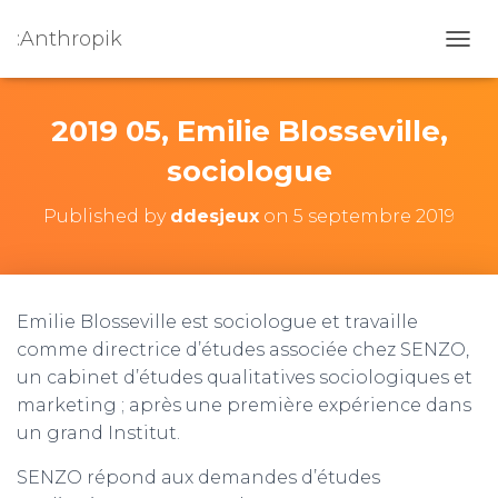
:Anthropik
OUVR
2019 05, Emilie Blosseville,
sociologue
Published by
ddesjeux
on
5 septembre 2019
Emilie Blosseville est sociologue et travaille
comme directrice d’études associée chez SENZO,
un cabinet d’études qualitatives sociologiques et
marketing ; après une première expérience dans
un grand Institut.
SENZO répond aux demandes d’études