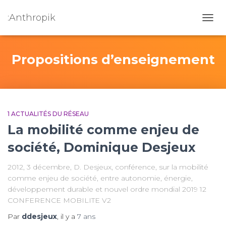
:Anthropik
OUVR
Propositions d’enseignement
1 ACTUALITÉS DU RÉSEAU
La mobilité comme enjeu de
société, Dominique Desjeux
2012, 3 décembre, D. Desjeux, conférence, sur la mobilité
comme enjeu de société, entre autonomie, énergie,
développement durable et nouvel ordre mondial 2019 12
CONFERENCE MOBILITE V2
Par
ddesjeux
, il y a
7 ans