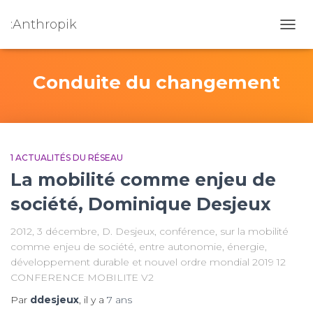
:Anthropik
OUVR
Conduite du changement
1 ACTUALITÉS DU RÉSEAU
La mobilité comme enjeu de
société, Dominique Desjeux
2012, 3 décembre, D. Desjeux, conférence, sur la mobilité
comme enjeu de société, entre autonomie, énergie,
développement durable et nouvel ordre mondial 2019 12
CONFERENCE MOBILITE V2
Par
ddesjeux
, il y a
7 ans