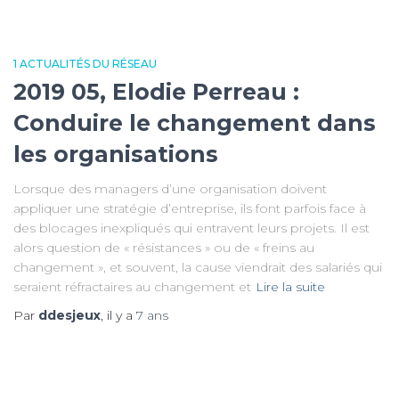
1 ACTUALITÉS DU RÉSEAU
2019 05, Elodie Perreau :
Conduire le changement dans
les organisations
Lorsque des managers d’une organisation doivent
appliquer une stratégie d’entreprise, ils font parfois face à
des blocages inexpliqués qui entravent leurs projets. Il est
alors question de « résistances » ou de « freins au
changement », et souvent, la cause viendrait des salariés qui
seraient réfractaires au changement et
Lire la suite
Par
ddesjeux
, il y a
7 ans