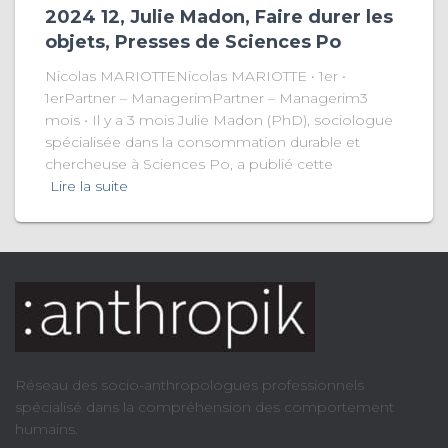
2024 12, Julie Madon, Faire durer les
objets, Presses de Sciences Po
Nicolas MARIOTTENicolas MARIOTTE • 1er •
1erPartner – ManagerimPartner – Managerim3
mois • Il y a 3 mois Julie Madon (PhD), sociologue
spécialisée dans la consommation durable et
chercheuse à Sciences Po, a publié cette
Lire la suite
Réseau des socio-anthropologues professionnels
spécialisé dans la compréhension des comportement
humains.