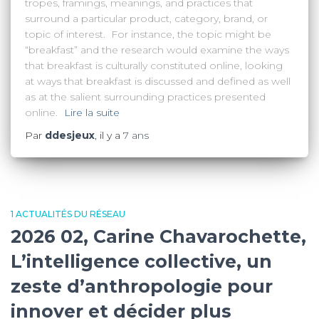
tropes, framings, meanings, and practices that
surround a particular product, category, brand, or
topic of interest. For instance, the topic might be
“breakfast” and the research would examine the ways
that breakfast is culturally constituted online, looking
at ways that breakfast is discussed and defined as well
as at the salient surrounding practices presented
online.
Lire la suite
Par
ddesjeux
, il y a
7 ans
1 ACTUALITÉS DU RÉSEAU
2026 02, Carine Chavarochette,
L’intelligence collective, un
zeste d’anthropologie pour
innover et décider plus