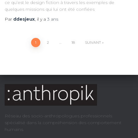
ce qu’est le design fiction à travers les exemples de
quelques missions qui lui ont été confiées
Par
ddesjeux
, il y a
3 ans
1
2
…
18
SUIVANT
Réseau des socio-anthropologues professionnels
spécialisé dans la compréhension des comportement
humains.