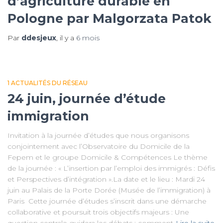
d’agriculture durable en
Pologne par Malgorzata Patok
Par
ddesjeux
, il y a
6 mois
1 ACTUALITÉS DU RÉSEAU
24 juin, journée d’étude
immigration
Invitation à la journée d’études que nous organisons
conjointement avec l’Observatoire du Domicile de la
Fepem et le groupe Domicile & Compétences Le thème
de la journée : « L’insertion par l’emploi des immigrés : Défis
et Perspectives d’intégration ».La date et le lieu : Mardi 24
juin au Palais de la Porte Dorée (Musée de l’immigration) à
Paris Cette journée d’études s’inscrit dans une démarche
collaborative et poursuit trois objectifs majeurs : Une