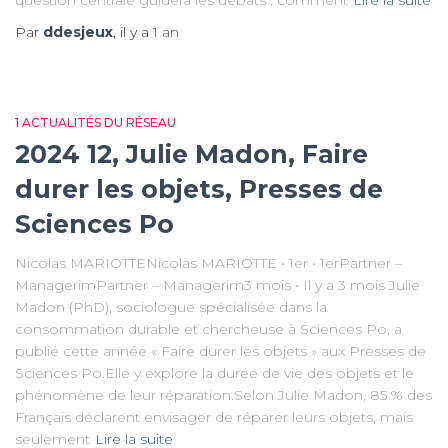
question centrale guidera les débats : comment
Lire la suite
Par
ddesjeux
, il y a
1 an
1 ACTUALITÉS DU RÉSEAU
2024 12, Julie Madon, Faire
durer les objets, Presses de
Sciences Po
Nicolas MARIOTTENicolas MARIOTTE • 1er • 1erPartner –
ManagerimPartner – Managerim3 mois • Il y a 3 mois Julie
Madon (PhD), sociologue spécialisée dans la
consommation durable et chercheuse à Sciences Po, a
publié cette année « Faire durer les objets » aux Presses de
Sciences Po.Elle y explore la durée de vie des objets et le
phénomène de leur réparation.Selon Julie Madon, 85 % des
Français déclarent envisager de réparer leurs objets, mais
seulement
Lire la suite