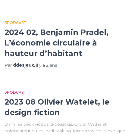
3PODCAST
2024 02, Benjamin Pradel,
L’économie circulaire à
hauteur d’habitant
Par
ddesjeux
, il y a
2 ans
3PODCAST
2023 08 Olivier Watelet, le
design fiction
Dans les deux vidéos ci-dessous, Olivier Wathelet,
cofondateur du collectif Making Tomorrow, vous explique