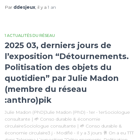
Par
ddesjeux
, il y a
1 an
1 ACTUALITÉS DU RÉSEAU
2025 03, derniers jours de
l’exposition “Détournements.
Politisation des objets du
quotidien” par Julie Madon
(membre du réseau
:anthro)pik
Julie Madon (PhD)Julie Madon (PhD) • 1er • 1erSociologue
consultante | 🌱 Conso durable & économie
circulaireSociologue consultante | 🌱 Conso durable &
économie circulaire3 j • Modifié • Il y a 3 jours 🥂 On a eu TTT
dans Telerama L’exposition “Détournements. Politisation