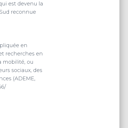
qui est devenu la
u Sud reconnue
ppliquée en
 et recherches en
a mobilité, ou
leurs sociaux, des
gences (ADEME,
66/