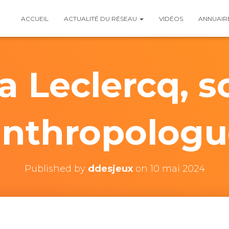
ACCUEIL
ACTUALITÉ DU RÉSEAU
VIDÉOS
ANNUAIR
 Leclercq, s
anthropologu
Published by
ddesjeux
on
10 mai 2024