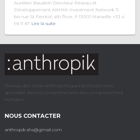
Aurélien Baudoin Directeur Réseau et
Développement ANIMA Investment Network 11
bis rue St-Ferréol, 4th floor, F-13001 Marseille +33 4
96 11 67
Lire la suite
Réseau des socio-anthropologues professionnels
spécialisé dans la compréhension des comportement
humains.
NOUS CONTACTER
anthropik.shs@gmail.com