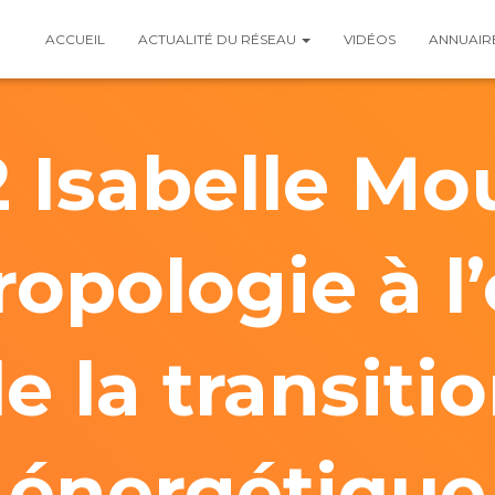
ACCUEIL
ACTUALITÉ DU RÉSEAU
VIDÉOS
ANNUAIR
2 Isabelle Mo
ropologie à l
e la transiti
énergétique