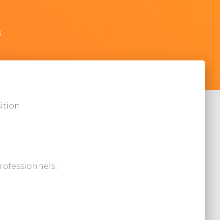
8
sition
ofessionnels :