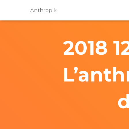
:Anthropik
2018 1
L’anth
d