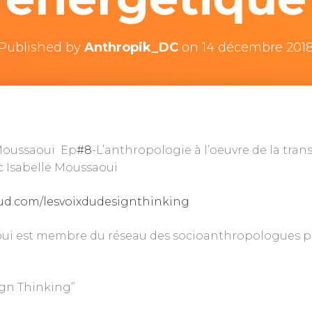
Published by
Anthropik_DC
on
14 décembre 201
 Moussaoui Ep
#8
-L’anthropologie à l’oeuvre de la tran
c Isabelle Moussaoui
oud.com/lesvoixdudesignthinking
oui est membre du réseau des socioanthropologues pr
ign Thinking”