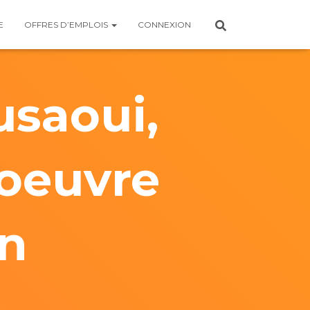
E
OFFRES D’EMPLOIS
CONNEXION
usaoui,
’oeuvre
on