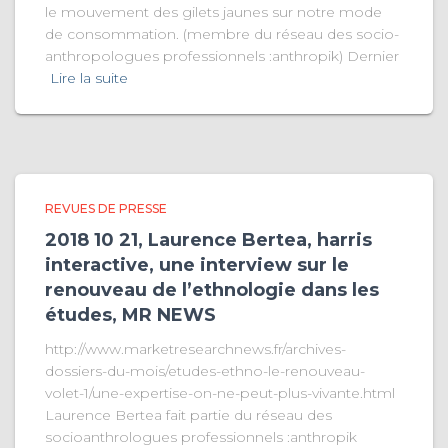
le mouvement des gilets jaunes sur notre mode
de consommation. (membre du réseau des socio-
anthropologues professionnels :anthropik) Dernier
Lire la suite
REVUES DE PRESSE
2018 10 21, Laurence Bertea, harris
interactive, une interview sur le
renouveau de l’ethnologie dans les
études, MR NEWS
http://www.marketresearchnews.fr/archives-
dossiers-du-mois/etudes-ethno-le-renouveau-
volet-1/une-expertise-on-ne-peut-plus-vivante.html
Laurence Bertea fait partie du réseau des
socioanthrologues professionnels :anthropik