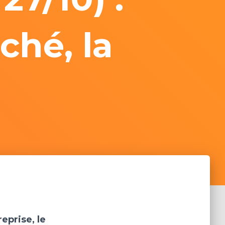
ché, la
reprise, le