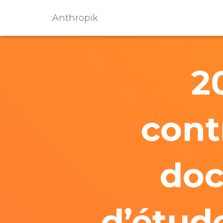
:Anthropik
2
cont
doc
d’étude