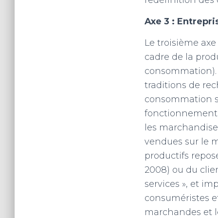
redéfinition des
Axe 3 : Entrepr
Le troisième axe 
cadre de la pro
consommation). E
traditions de re
consommation son
fonctionnement d
les marchandises
vendues sur le 
productifs repos
2008) ou du clie
services », et im
consuméristes e
marchandes et l