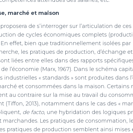
 compétences attendues des salariés, etc.
ise, marché et maison
proposera de s’interroger sur l’articulation de ce
duction de cycles économiques complets (product
n effet, bien que traditionnellement isolées par l
cherche, les pratiques de production, d’échange et
t liées entre elles dans des rapports spécifique
e l’économie (Marx, 1967). Dans le schéma capital
 industrielles « standards » sont produites dans l’
marché et consommées dans la maison. Certains
ent au contraire sur la mise au travail du consomm
nt (Tiffon, 2013), notamment dans le cas des « ma
pliquent,
de facto
, une hybridation des logiques p
t marchandes. Les pratiques de consommation, le
es pratiques de production semblent ainsi mises