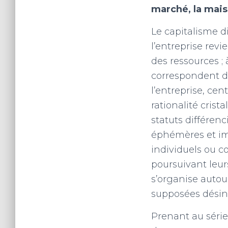
marché, la mai
Le capitalisme di
l’entreprise revi
des ressources ;
correspondent de
l’entreprise, cen
rationalité crist
statuts différenc
éphémères et im
individuels ou c
poursuivant leur
s’organise autour
supposées désint
Prenant au sérieu