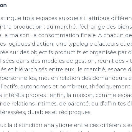
son
stingue trois espaces auxquels il attribue différent
ent la production ; au marché, l’échange des biens 
 à la maison, la consommation finale. A chacun d
s logiques d’action, une typologie d’acteurs et de 
trée sur des objectifs productifs et organisée par
allisées dans des modèles de gestion, réunit des « t
iés et hiérarchisés entre eux ; le marché, espace 
personnelles, met en relation des demandeurs et 
ollectifs, autonomes et nombreux, théoriquement é
s intérêts propres ; enfin, la maison, comme esp
 de relations intimes, de parenté, ou d’affinités é
éressées, durables et réciproques.
x la distinction analytique entre ces différents e