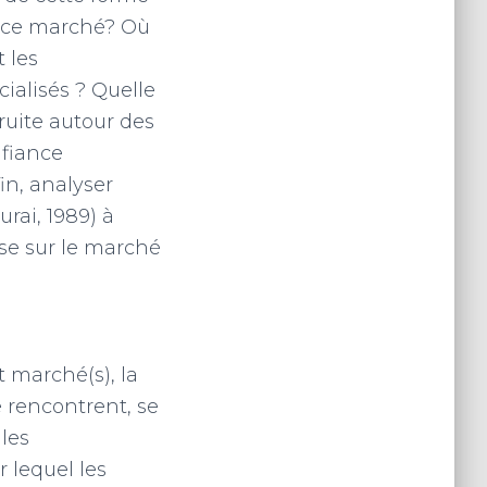
e ce marché? Où
 les
ialisés ? Quelle
ruite autour des
nfiance
in, analyser
rai, 1989) à
se sur le marché
 marché(s), la
 rencontrent, se
les
 lequel les