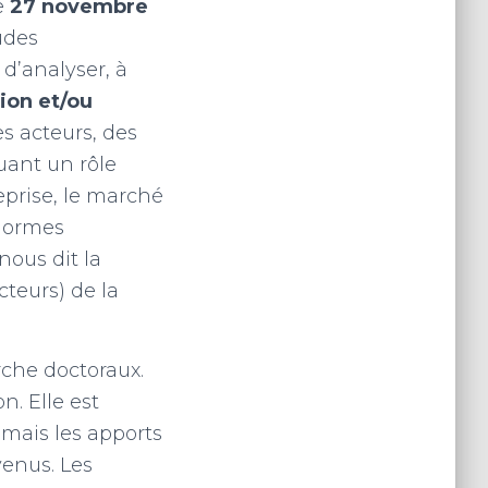
e
27 novembre
udes
n d’analyser, à
tion et/ou
des acteurs, des
ouant un rôle
eprise, le marché
 normes
nous dit la
cteurs) de la
rche doctoraux.
n. Elle est
 mais les apports
venus. Les