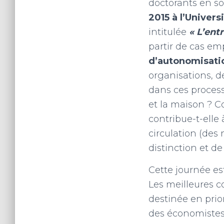
doctorants en s
2015 à l’Univers
intitulée
« L’ent
partir de cas em
d’autonomisati
organisations, de
dans ces process
et la maison ? C
contribue-t-elle
circulation (des
distinction et de
Cette journée es
Les meilleures c
destinée en prio
des économistes,