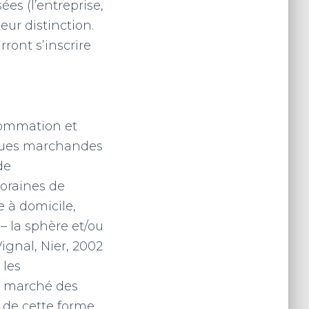
es (l’entreprise,
eur distinction.
ront s’inscrire
nsommation et
iques marchandes
de
oraines de
e à domicile,
– la sphère et/ou
ignal, Nier, 2002
 les
un marché des
 de cette forme