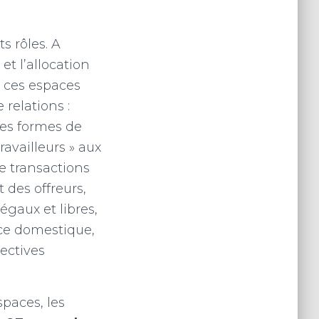
s rôles. A
et l’allocation
e ces espaces
relations :
 des formes de
ravailleurs » aux
de transactions
des offreurs,
gaux et libres,
ace domestique,
lectives
spaces, les