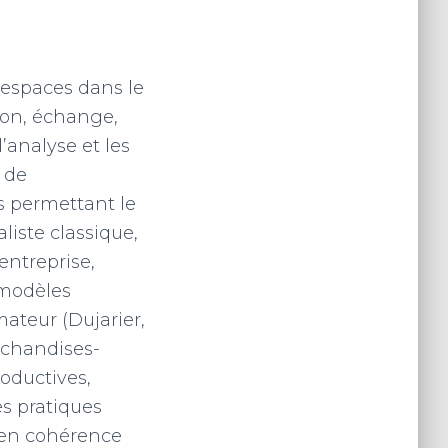
s espaces dans le
ion, échange,
’analyse et les
 de
s permettant le
iste classique,
entreprise,
 modèles
ateur (Dujarier,
rchandises-
roductives,
s pratiques
 en cohérence