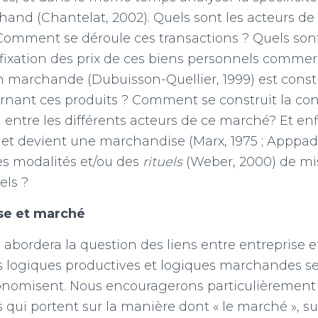
and (Chantelat, 2002). Quels sont les acteurs d
Comment se déroule ces transactions ? Quels sont
xation des prix de ces biens personnels commerc
n marchande (Dubuisson-Quellier, 1999) est const
nant ces produits ? Comment se construit la co
 entre les différents acteurs de ce marché? Et enf
t devient une marchandise (Marx, 1975 ; Apppadu
des modalités et/ou des
rituels
(Weber, 2000) de mi
els ?
ise et marché
abordera la question des liens entre entreprise et
 logiques productives et logiques marchandes se
tonomisent. Nous encouragerons particulièrement 
ui portent sur la manière dont « le marché », sur