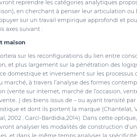
vront reprendre les catégories analytiques proposé
son), en cherchant à penser leur articulation ou l
appuyer sur un travail empirique approfondi et pour
is axes suivant :
et maison
ortera sur les reconfigurations du lien entre co
on, et plus largement sur la pénétration des log
ace domestique et inversement sur les processus 
u marché, à travers l’analyse des formes contemp
n (vente sur internet, marché de l’occasion, vent
vente…) des biens issus de – ou ayant transité par 
tique et dont ils portent la marque (Chantelat, V
al, 2002 ; Garci-Bardidia,2014). Dans cette optique,
vront analyser les modalités de construction d’
s, et dans le même temps analyser la spécificité