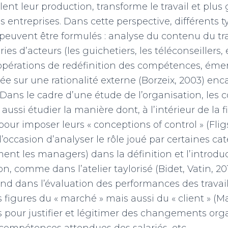
lent leur production, transforme le travail et plu
s entreprises. Dans cette perspective, différents 
euvent être formulés : analyse du contenu du tra
ies d’acteurs (les guichetiers, les téléconseillers, 
 opérations de redéfinition des compétences, ém
e sur une rationalité externe (Borzeix, 2003) enca
. Dans le cadre d’une étude de l’organisation, les 
aussi étudier la manière dont, à l’intérieur de la f
our imposer leurs « conceptions of control » (Fligs
’occasion d’analyser le rôle joué par certaines ca
ent les managers) dans la définition et l’introduc
ion, comme dans l’atelier taylorisé (Bidet, Vatin, 20
d dans l’évaluation des performances des travaill
 figures du « marché » mais aussi du « client » (M
pour justifier et légitimer des changements orga