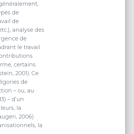
s généralement,
types de
vail de
etc.), analyse des
ergence de
drant le travail
contributions
irme, certains
tein, 2001). Ce
tégories de
tion – ou, au
13) – d’un
eurs, la
augeri, 2006)
nisationnels, la