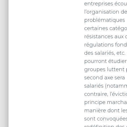
entreprises écou
l’organisation de
problématiques p
certaines catégor
résistances aux
régulations fondé
des salariés, etc
pourront étudier 
groupes luttent p
second axe sera l
salariés (notamm
contraire, l’évict
principe marchan
manière dont les
sont convoquées 