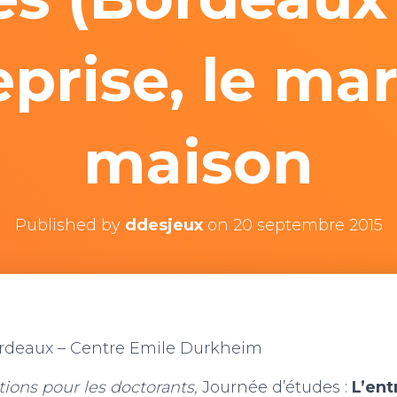
eprise, le mar
maison
Published by
ddesjeux
on
20 septembre 2015
ordeaux – Centre Emile Durkheim
tions pour les doctorants,
Journée d’études :
L’ent