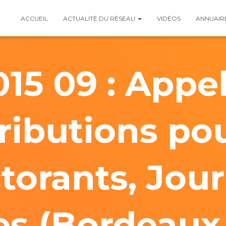
ACCUEIL
ACTUALITÉ DU RÉSEAU
VIDÉOS
ANNUAIR
015 09 : Appel
ributions pou
torants, Jou
s (Bordeaux 