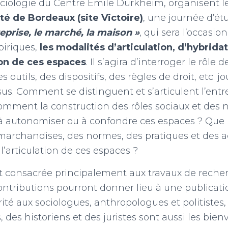
ociologie du Centre Emile Durkheim, organisent l
ité de Bordeaux (site Victoire)
, une journée d’ét
reprise, le marché, la maison »
, qui sera l’occasio
piriques,
les modalités d’articulation, d’hybrida
on de ces espaces
. Il s’agira d’interroger le rôle 
s outils, des dispositifs, des règles de droit, etc. j
us. Comment se distinguent et s’articulent l’entr
omment la construction des rôles sociaux et des
 à autonomiser ou à confondre ces espaces ? Que 
 marchandises, des normes, des pratiques et des a
 l’articulation de ces espaces ?
t consacrée principalement aux travaux de reche
ontributions pourront donner lieu à une publicatio
rité aux sociologues, anthropologues et politistes,
 des historiens et des juristes sont aussi les bien