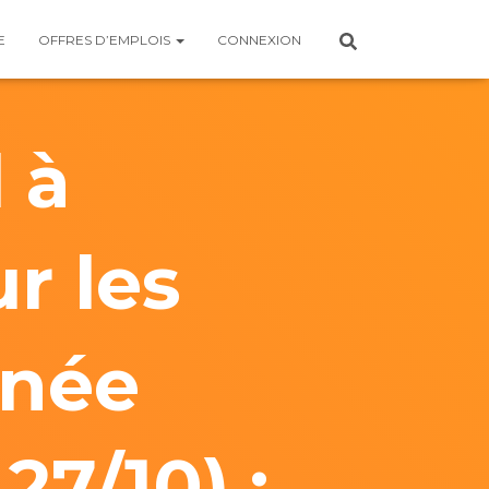
E
OFFRES D’EMPLOIS
CONNEXION
 à
r les
rnée
27/10) :