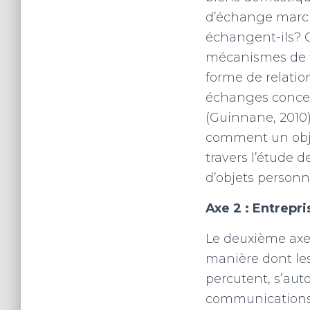
d’échange march
échangent-ils? 
mécanismes de fi
forme de relatio
échanges concer
(Guinnane, 2010)
comment un obje
travers l’étude 
d’objets personn
Axe 2 : Entrepr
Le deuxième axe 
manière dont les
percutent, s’au
communications q