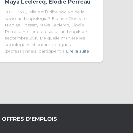
Maya Leclercq, Élodie Perreau
2020 03 Quelle est l’utilité sociale de la
socio-anthropologie ? Fabrice Clochard,
Nicolas Hossart, Maya Leclercq, Élodie
Perreau Atelier du réseau : anthropik de
septembre 2019 De quelle manière les
sociologues et anthropologues
(professionnels) participent à
Lire la suite
OFFRES D’EMPLOIS