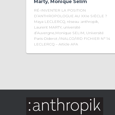
Marty, Monique Selim
RÉ-INVENTER LA POSITION
D’ANTHROPOLOGUE AU XXIe SIÈCLE ?
Maya LECLERCQ, réseau :anthropik,
Laurent MARTY, université
d’Auvergne,Monique SELIM, Université
Paris-Diderot /INALCO/IRD FICHIER N° 14
LECLERCQ – Article AFA