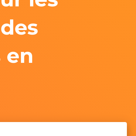
 des
 en