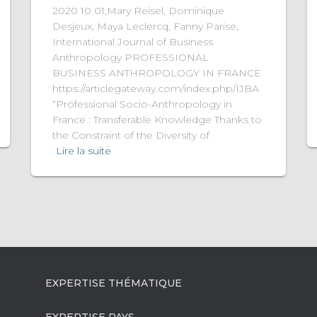
2020 10 01,Mary Reisel, Dominique
Desjeux, Maya Leclercq, Fanny Parise,
International Journal of Business
Anthropology PROFESSIONAL
BUSINESS ANTHROPOLOGY IN FRANCE
https://articlegateway.com/index.php/IJBA
“Professional Socio-Anthropology in
France : Transferable Knowledge Thanks to
the Constraint of the Diversity of
Lire la suite
EXPERTISE THÉMATIQUE