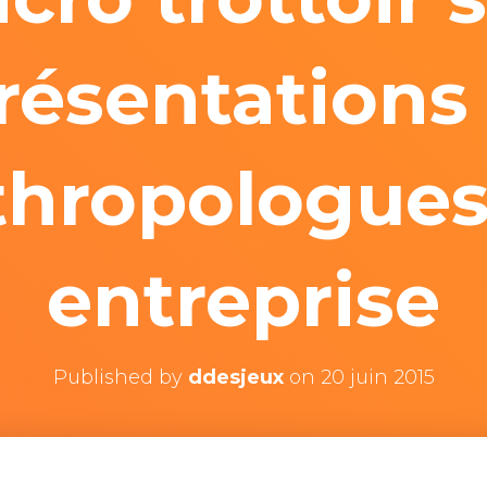
résentations
thropologues
entreprise
Published by
ddesjeux
on
20 juin 2015