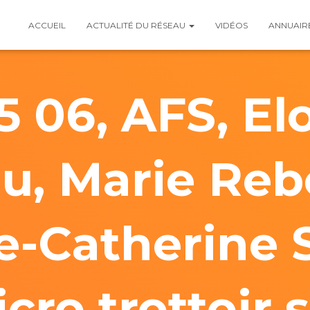
ACCUEIL
ACTUALITÉ DU RÉSEAU
VIDÉOS
ANNUAIR
5 06, AFS, El
u, Marie Reb
e-Catherine 
cro trottoir s