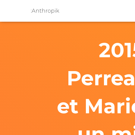
:Anthropik
201
Perrea
et Mari
un mi