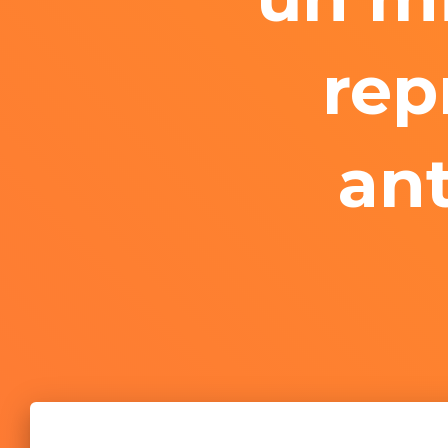
rep
an