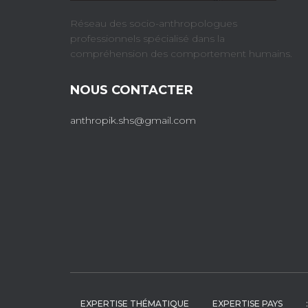
Réseau des socio-anthropologues
professionnels spécialisé dans la
compréhension des comportement humains.
NOUS CONTACTER
anthropik.shs@gmail.com
EXPERTISE THÉMATIQUE
EXPERTISE PAYS