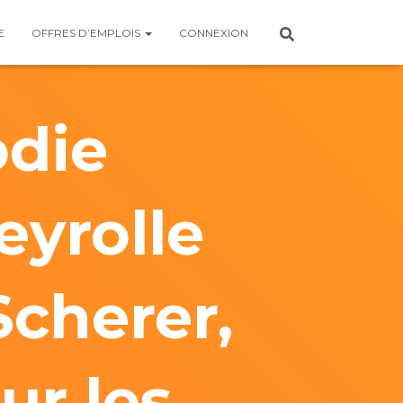
E
OFFRES D’EMPLOIS
CONNEXION
odie
eyrolle
Scherer,
ur les