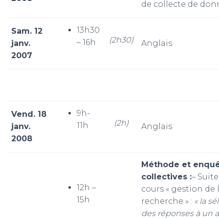
de collecte de don
13h30
Sam. 12
(2h30)
– 16h
janv.
Anglais
2007
9h-
Vend. 18
(2h)
11h
janv.
Anglais
2008
Méthode et enqu
collectives :
– Suit
12h –
cours « gestion de 
15h
recherche » :
« la sé
des réponses à un 