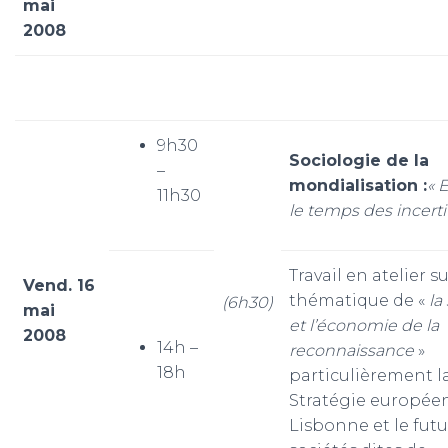
mai
2008
9h30
Sociologie de la
–
mondialisation :
« 
11h30
le temps des incerti
Travail en atelier su
Vend. 16
thématique de «
la
(6h30)
mai
et l’économie de la
2008
14h –
reconnaissance
»
18h
particulièrement l
Stratégie europée
Lisbonne et le futu