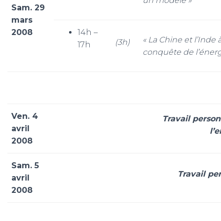
un modèle »
Sam. 29
mars
2008
14h –
« La Chine et l’Inde à
(3h)
17h
conquête de l’énerg
Ven. 4
Travail person
avril
l’
2008
Sam. 5
Travail pe
avril
2008