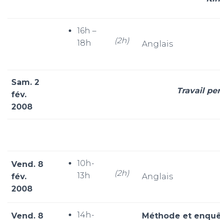
16h –
(2h)
18h
Anglais
Sam. 2
Travail pe
fév.
2008
10h-
Vend. 8
(2h)
13h
fév.
Anglais
2008
14h-
Vend. 8
Méthode et enqu