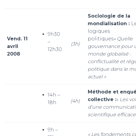
Sociologie de la
mondialisation :
L
logiques
9h30
Vend. 11
politiques
« Quelle
–
(3h)
avril
gouvernance pour 
12h30
2008
monde globalisé :
conflictualité et rég
politique dans le 
actuel »
Méthode et enqu
14h –
collective :
«
Les vo
(4h)
18h
d’une communicat
scientifique efficac
9h –
« Les fondements cu