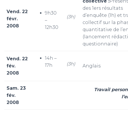
collective :
Présent
des 1ers résultats
Vend. 22
9h30
d’enquête (1h) et tr
(3h)
févr.
–
collectif sur la pha
2008
12h30
quantitative de l’
(lancement rédact
questionnaire)
14h –
Vend. 22
(3h)
17h
fév.
Anglais
2008
Sam. 23
Travail person
fév.
l’
2008