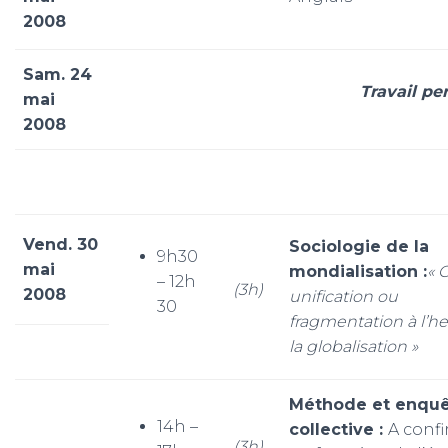
2008
Sam. 24
Travail pe
mai
2008
Vend. 30
Sociologie de la
9h30
mai
mondialisation :
« C
– 12h
(3h)
2008
unification ou
30
fragmentation à l’h
la globalisation »
Méthode et enqu
14h –
collective :
A conf
(3h)