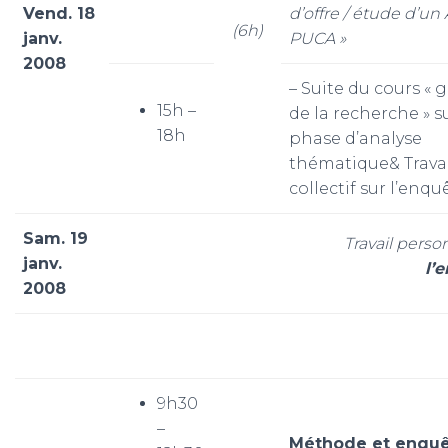
Vend. 18
d’offre / étude d’un
(6h)
janv.
PUCA »
2008
– Suite du cours « 
15h –
de la recherche » su
18h
phase d’analyse
thématique& Trava
collectif sur l’enqu
Sam. 19
Travail pers
janv.
l’
2008
9h30
–
Méthode et enqu