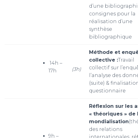
d’une bibliographi
consignes pour la
réalisation d’une
synthèse
bibliographique
Méthode et enqu
collective :
Travail
14h –
collectif sur l’enquê
(3h)
17h
l’analyse des donn
(suite) & finalisati
questionnaire
Réflexion sur les 
« théoriques » de 
mondialisation
(th
des relations
9h –
internationales, ré