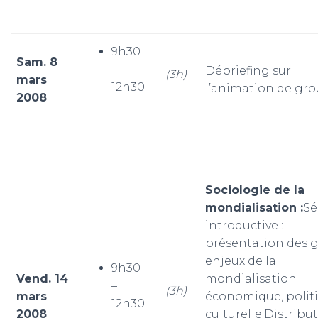
9h30
Sam. 8
–
Débriefing sur
(3h)
mars
12h30
l’animation de gr
2008
Sociologie de la
mondialisation :
Sé
introductive :
présentation des 
enjeux de la
9h30
Vend. 14
mondialisation
–
(3h)
mars
économique, politi
12h30
2008
culturelle.Distribu