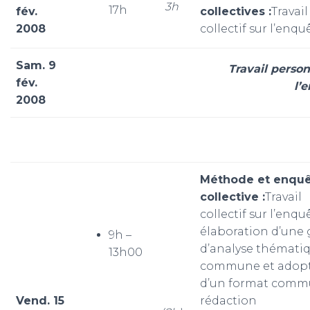
3h
17h
fév.
collectives :
Travail
2008
collectif sur l’enqu
Sam. 9
Travail perso
fév.
l’
2008
Méthode et enqu
collective :
Travail
collectif sur l’enquê
élaboration d’une g
9h –
d’analyse thémati
13h00
commune et adop
d’un format comm
Vend. 15
rédaction