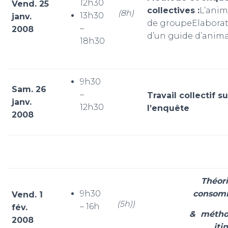
12h30
Vend. 25
collectives :
L’anim
(8h)
13h30
janv.
de groupeElabora
–
2008
d’un guide d’anim
18h30
9h30
Sam. 26
–
Travail collectif su
janv.
12h30
l’enquête
2008
Théori
9h30
consom
Vend. 1
(5h))
– 16h
fév.
& métho
2008
iti