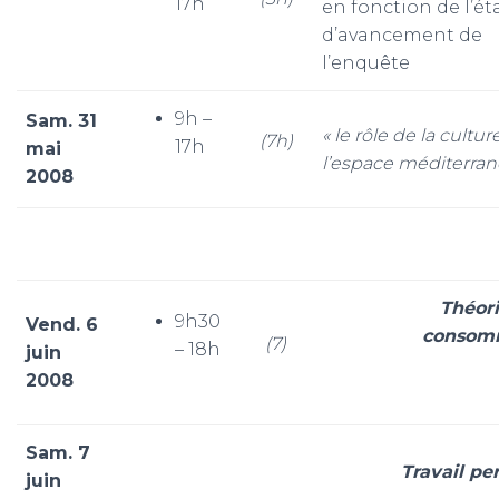
17h
en fonction de l’ét
d’avancement de
l’enquête
9h –
Sam. 31
« le rôle de la cultu
(7h)
17h
mai
l’espace méditerran
2008
Théori
9h30
Vend. 6
consom
(7)
– 18h
juin
2008
Sam. 7
Travail pe
juin