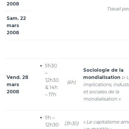
2008
Travail p
Sam. 22
mars
2008
9h30
Sociologie de la
–
Vend. 28
mondialisation :
« 
12h30
(6h)
mars
implications, industr
& 14h
2008
et sociales de la
– 17h
mondialisation »
9h –
« Le capitalisme amé
(3h30)
12h30