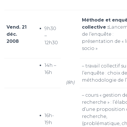
Méthode et enqu
Vend. 21
collective :
Lancem
9h30
déc.
de l’enquête :
–
2008
présentation de « l
12h30
socio »
14h –
– travail collectif su
16h
l’enquête : choix de
méthodologie de l
(8h)
– cours « gestion de
recherche » : l’éla
d’une proposition
16h-
recherche,
19h
(problématique, ch