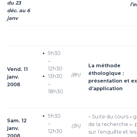
du 23
l’
déc. au 6
janv
9h30
–
La méthode
12h30
Vend. 11
éthologique :
(8h)
13h30
janv.
présentation et e
–
2008
d’application
18h30
9h30
– Suite du cours « 
Sam. 12
–
de la recherche »- 
(3h)
janv.
12h30
sur l’enquête et les
2008