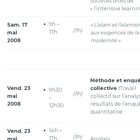
sociétés dites de
« l’intensive learni
9h –
Sam. 17
« L’islam et l’islami
(7h)
17h
mai
aux exigences de la
2008
modernité »
Méthode et enqu
Vend. 23
collective :
Travail
9h30
(3h)
mai
collectif sur l’anal
–
2008
résultats de l’enqu
12h30
quantitative
14h –
Vend. 23
(3h)
17h
mai
Anglais